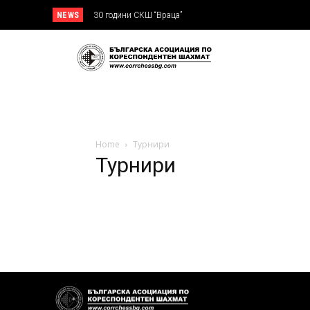
NEWS
30 години СКШ “Враца”
Home
Турнири
Турнири