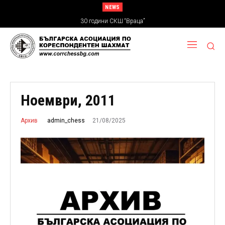
NEWS
П О К А Н А ЗА ОТЧЕТНО-ИЗБОРНО ОБЩО СЪБРАНИЕ
30 години СКШ “Враца”
Ноември, 2011
21/08/2025
admin_chess
Архив