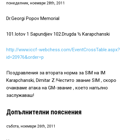
понеделник, ноември 28th, 2011
Dr.Georgi Popov Memorial
101.Iotov 1 Sapundjiev 102.Drugda ½ Karapchanski
http://www.iccf-webchess.com/EventCrossTable.aspx?
id=20976&order=p
Поздравления за втората норма за SIM на IM
Karapchanski, Dimitar Z.!Честито звание SIM , скоро
очакваме атака на GM-звание , което напълно
заслужаваш!
Допълнителни пояснения
събота, ноември 26th, 2011