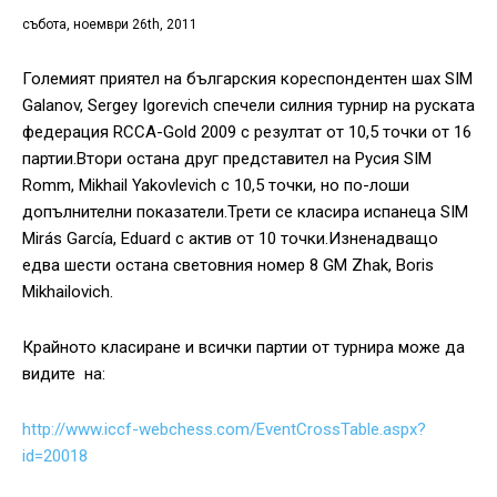
събота, ноември 26th, 2011
Големият приятел на българския кореспондентен шах SIM
Galanov, Sergey Igorevich спечели силния турнир на руската
федерация RCCA-Gold 2009 с резултат от 10,5 точки от 16
партии.Втори остана друг представител на Русия SIM
Romm, Mikhail Yakovlevich с 10,5 точки, но по-лоши
допълнителни показатели.Трети се класира испанеца SIM
Mirás García, Eduard с актив от 10 точки.Изненадващо
едва шести остана световния номер 8 GM Zhak, Boris
Mikhailovich.
Крайното класиране и всички партии от турнира може да
видите на:
http://www.iccf-webchess.com/EventCrossTable.aspx?
id=20018