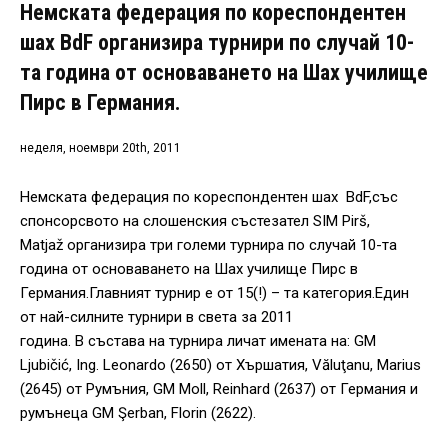
Немската федерация по кореспондентен
шах BdF организира турнири по случай 10-
та година от основаването на Шах училище
Пирс в Германия.
неделя, ноември 20th, 2011
Немската федерация по кореспондентен шах BdF,със
спонсорсвото на слошенския състезател SIM Pirš,
Matjaž организира три големи турнира по случай 10-та
година от основаването на Шах училище Пирс в
Германия.Главният турнир е от 15(!) – та категория.Един
от най-силните турнири в света за 2011
година. В състава на турнира личат имената на: GM
Ljubičić, Ing. Leonardo (2650) от Хършатия, Văluţanu, Marius
(2645) от Румъния, GM Moll, Reinhard (2637) от Германия и
румънеца GM Şerban, Florin (2622).