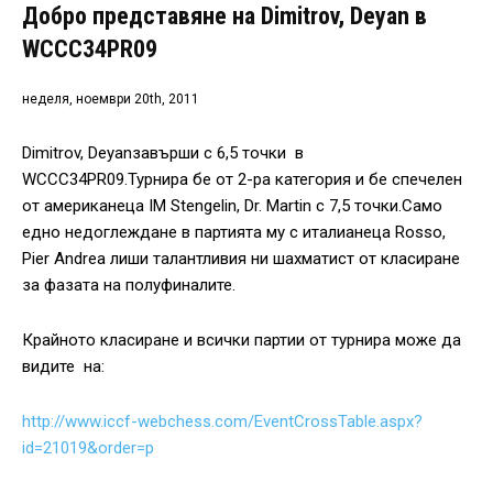
Добро представяне на Dimitrov, Deyan в
WCCC34PR09
неделя, ноември 20th, 2011
Dimitrov, Deyanзавърши с 6,5 точки в
WCCC34PR09.Турнира бе от 2-ра категория и бе спечелен
от американеца IM Stengelin, Dr. Martin с 7,5 точки.Само
едно недоглеждане в партията му с италианеца Rosso,
Pier Andrea лиши талантливия ни шахматист от класиране
за фазата на полуфиналите.
Крайното класиране и всички партии от турнира може да
видите на:
http://www.iccf-webchess.com/EventCrossTable.aspx?
id=21019&order=p