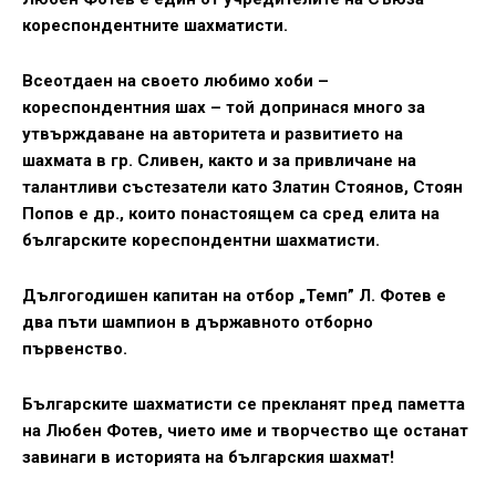
кореспондентните шахматисти.
Всеотдаен на своето любимо хоби –
кореспондентния шах – той допринася много за
утвърждаване на авторитета и развитието на
шахмата в гр. Сливен, както и за привличане на
талантливи състезатели като Златин Стоянов, Стоян
Попов е др., които понастоящем са сред елита на
българските кореспондентни шахматисти.
Дългогодишен капитан на отбор „Темп” Л. Фотев е
два пъти шампион в държавното отборно
първенство.
Българските шахматисти се прекланят пред паметта
на Любен Фотев, чието име и творчество ще останат
завинаги в историята на българския шахмат!