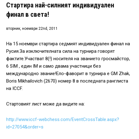
Стартира най-силният индивидуален
финал в света!
вторник, ноември 22nd, 2011
На 15 ноември стартира седмият индивидуален финал на
Русия.За изключителната сила на турнира говорят
фактите.Участват 8(!) носителя на званието гросмайстор,
6 SIM , един IM и само двама участници без
международно звание!Ело-фаворит в турнира е GM Zhak,
Boris Mikhailovich (2670) номер 8 в последната ранглиста
на ICCF.
Стартовият лист може да видите на:
http://www.iccf-webchess.com/EventCrossTable.aspx?
id=27054&order=s