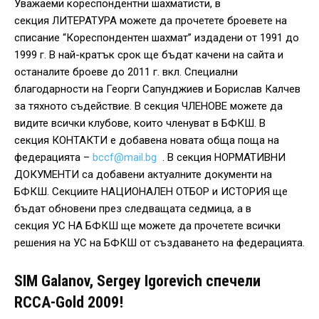
Уважаеми кореспондентни шахматисти, в
секция ЛИТЕРАТУРА можете да прочетете броевете на
списание “Кореспондентен шахмат” издадени от 1991 до
1999 г. В най-кратък срок ще бъдат качени на сайта и
останалите броеве до 2011 г. вкл. Специални
благодарности на Георги Сапунджиев и Борислав Калчев
за тяхното съдействие. В секция ЧЛЕНОВЕ можете да
видите всички клубове, които членуват в БФКШ. В
секция КОНТАКТИ е добавена новата обща поща на
федерацията –
bccf@mail.bg
. В секция НОРМАТИВНИ
ДОКУМЕНТИ са добавени актуалните документи на
БФКШ. Секциите НАЦИОНАЛЕН ОТБОР и ИСТОРИЯ ще
бъдат обновени през следващата седмица, а в
секция УС НА БФКШ ще можете да прочетете всички
решения на УС на БФКШ от създаването на федерацията.
SIM Galanov, Sergey Igorevich спечели
RCCA-Gold 2009!