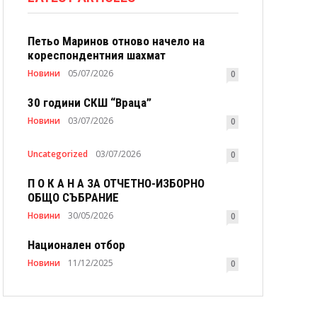
Петьо Маринов отново начело на
кореспондентния шахмат
Новини
05/07/2026
0
30 години СКШ “Враца”
Новини
03/07/2026
0
Uncategorized
03/07/2026
0
П О К А Н А ЗА ОТЧЕТНО-ИЗБОРНО
ОБЩО СЪБРАНИЕ
Новини
30/05/2026
0
Национален отбор
Новини
11/12/2025
0