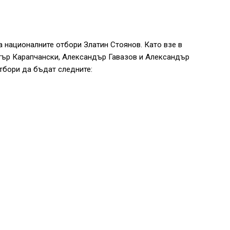
 националните отбори Златин Стоянов. Като взе в
тър Карапчански, Александър Гавазов и Александър
тбори да бъдат следните: