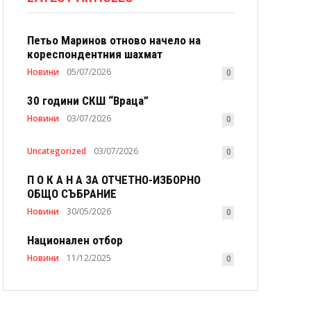
Петьо Маринов отново начело на
кореспондентния шахмат
Новини
05/07/2026
0
30 години СКШ “Враца”
Новини
03/07/2026
0
Uncategorized
03/07/2026
0
П О К А Н А ЗА ОТЧЕТНО-ИЗБОРНО
ОБЩО СЪБРАНИЕ
Новини
30/05/2026
0
Национален отбор
Новини
11/12/2025
0