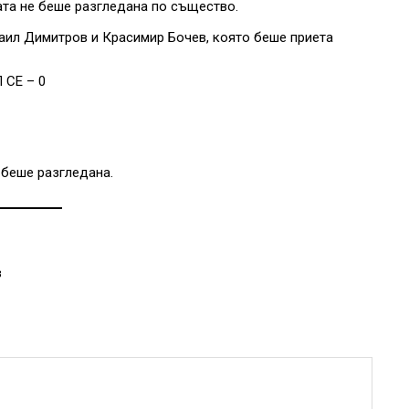
та не беше разгледана по същество.
аил Димитров и Красимир Бочев, която беше приета
 СЕ – 0
 беше разгледана.
в