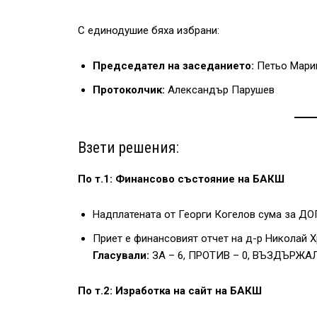
С единодушие бяха избрани:
Председател на заседанието:
Петьо Мари
Протоколчик:
Александър Парушев
Взети решения:
По т.1: Финансово състояние на БАКШ
Надплатената от Георги Когелов сума за ДО
Приет е финансовият отчет на д-р Николай Х
Гласували:
ЗА – 6, ПРОТИВ – 0, ВЪЗДЪРЖАЛ
По т.2: Изработка на сайт на БАКШ