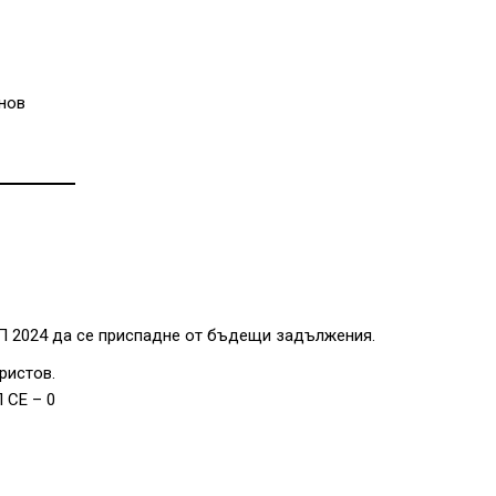
нов
П 2024 да се приспадне от бъдещи задължения.
ристов.
 СЕ – 0