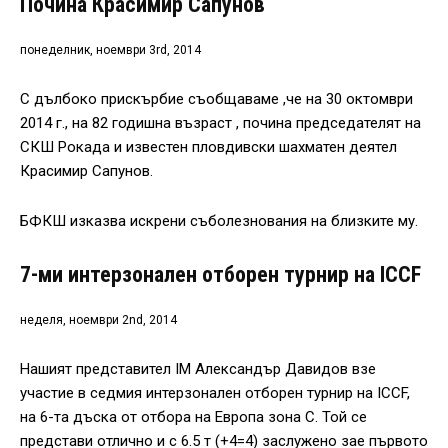
Почина Красимир Сапунов
понеделник, ноември 3rd, 2014
С дълбоко прискърбие съобщаваме ,че на 30 октомври
2014 г., на 82 годишна възраст , почина председателят на
СКШ Рокада и известен пловдивски шахматен деятел
Красимир Сапунов.
БФКШ изказва искрени съболезнования на близките му.
7-ми интерзонален отборен турнир на ICCF
неделя, ноември 2nd, 2014
Нашият представител IM Александър Давидов взе
участие в седмия интерзонален отборен турнир на ICCF,
на 6-та дъска от отбора на Европа зона С. Той се
представи отлично и с 6.5 т (+4=4) заслужено зае първото