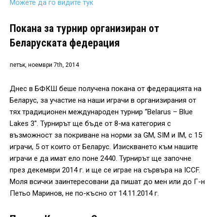
Можете да го видите тук
Покана за турнир организиран от
Беларуската федерация
петък, ноември 7th, 2014
Днес в БФКШ беше получена покана от федерацията на
Беларус, за участие на наши играчи в организирания от
тях традиционен международен турнир “Belarus – Blue
Lakes 3″. Турнирът ще бъде от 8-ма категория с
възможност за покриване на норми за GM, SIM и IM, с 15
играчи, 5 от които от Беларус. Изискването към нашите
играчи е да имат ело поне 2440. Турнирът ще започне
през декември 2014 г. и ще се играе на сървъра на ICCF.
Моля всички заинтересовани да пишат до мен или до Г-н
Петьо Маринов, не по-късно от 14.11.2014 г.