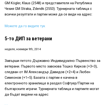
GM Kögler, Klaus (2548) и представителя на Република
Чехия GM Straka, Zdeněk (2553). Турнирната таблица с
всички резултати и партии може да се види на адрес:
Можете да го видите тук
5-то ДИП за ветерани
неделя, ноември 9th, 2014
Завърши петото Държавно Индивидуално Първенство за
ветерани. Първото място завоюва Тошко Кирков (+3=3),
следван от IM Александър Давидов (+2=4) и Любен
Симеонов (+1=5). Базата с партии е качена в
електронното хранилище в раздел Софтуер/Партии на
българските играчи. Турнирната таблица и партиите могат
да бъдат видяни на адрес: