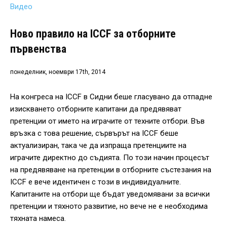
Видео
Ново правило на ICCF за отборните
първенства
понеделник, ноември 17th, 2014
На конгреса на ICCF в Сидни беше гласувано да отпадне
изискването отборните капитани да предявяват
претенции от името на играчите от техните отбори. Във
връзка с това решение, сървърът на ICCF беше
актуализиран, така че да изпраща претенциите на
играчите директно до съдията. По този начин процесът
на предявяване на претенции в отборните състезания на
ICCF е вече идентичен с този в индивидуалните.
Капитаните на отбори ще бъдат уведомявани за всички
претенции и тяхното развитие, но вече не е необходима
тяхната намеса.