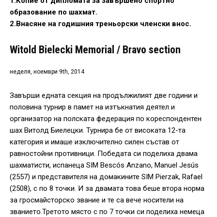
1.Копие от дипломата за завършено спортно
образование по шахмат.
2.Внасяне на годишния треньорски членски внос.
Witold Bielecki Memorial / Bravo section
неделя, ноември 9th, 2014
Завърши едната секция на продължилият две години и
половина турнир в памет на изтъкнатия деятел и
организатор на полската федерация по кореспондентен
шах Витолд Биелецки. Турнира бе от високата 12-та
категория и имаше изключително силен състав от
равностойни противници. Победата си поделиха двама
шахматисти, испанеца SIM Bescós Anzano, Manuel Jesús
(2557) и представителя на домакините SIM Pierzak, Rafael
(2508), с по 8 точки. И за двамата това беше втора норма
за гросмайсторско звание и те са вече носители на
званието.Третото място с по 7 точки си поделиха немеца