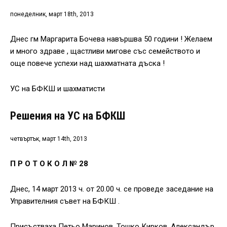
понеделник, март 18th, 2013
Днес гм Маргарита Бочева навършва 50 години ! Желаем
и много здраве , щастливи мигове със семейството и
още повече успехи над шахматната дъска !
УС на БФКШ и шахматисти
Решения на УС на БФКШ
четвъртък, март 14th, 2013
П Р О Т О К О Л №
28
Днес, 14 март 2013 ч. от 20.00 ч. се проведе заседание на
Управителния съвет на БФКШ .
Присъстваха Петьо Маринов, Тошко Кирков, Александър