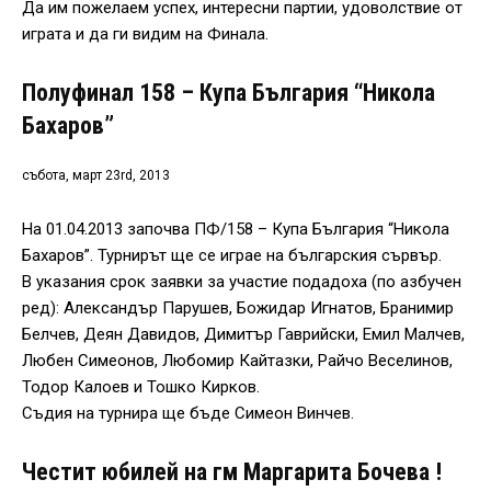
Да им пожелаем успех, интересни партии, удоволствие от
играта и да ги видим на Финала.
Полуфинал 158 – Купа България “Никола
Бахаров”
събота, март 23rd, 2013
На 01.04.2013 започва ПФ/158 – Купа България “Никола
Бахаров”. Турнирът ще се играе на българския сървър.
В указания срок заявки за участие подадоха (по азбучен
ред): Александър Парушев, Божидар Игнатов, Бранимир
Белчев, Деян Давидов, Димитър Гаврийски, Емил Малчев,
Любен Симеонов, Любомир Кайтазки, Райчо Веселинов,
Тодор Калоев и Тошко Кирков.
Съдия на турнира ще бъде Симеон Винчев.
Честит юбилей на гм Маргарита Бочева !