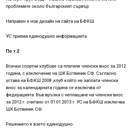
проблемите около българският сървър.
Направен е нов дизайн на сайта на БФКШ.
УС приема единодушно информацията.
По т.2
Всички спортни клубове са платили членски внос за 2012
година, с изключение на ШК Ботвиник СФ. Съгласно
устава на БФКШ 2008 ,клуб който не заплати членски
внос за календарната година се изключва от
федерацията. Във връзка с неплащане на членски внос
за 2012 г. считано от 01.01.2013 г. УС на БФКШ изключва
ШК Ботвиник СФ.
Решението е взето единодушно.