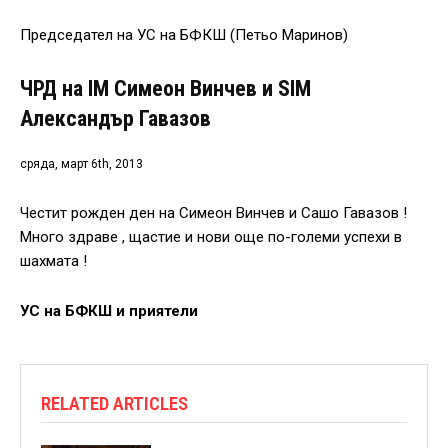
Председател на УС на БФКШ (Петьо Маринов)
ЧРД на IM Симеон Винчев и SIM
Александър Гавазов
сряда, март 6th, 2013
Честит рожден ден на Симеон Винчев и Сашо Гавазов !
Много здраве , щастие и нови още по-големи успехи в
шахмата !
УС на БФКШ и приятели
RELATED ARTICLES