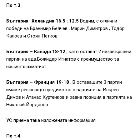
По т.3
България- Холандия 16.5 : 12.5
Водим, с отлични
победи на Бранимир Белчев , Марин Димитров , Тодор
Калоев и Стоян Петков.
България – Канада 18-12
, като остават 2 незавършени
партии на адв.Божидар Игнатов с преимущество за
нашият шахматист.
България – Франция 19-18
. В оставащите 3 партии
имаме решаващо предимство в партиите на Искрен
Димов и Атанас Куртенков и равна позиция в партията на
Николай Йорданов.
УС приема така изложената информация.
По т.4