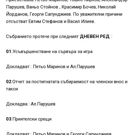
Парушев, Ваньо Стойнов , Красимир Бочев, Николай
Йорданов, Георги Сапунджиев. По уважителни причини
отсъстват Евтим Стефанов и Васил Илиев.
Събранието протече при следният
ДНЕВЕН РЕД
:
01.
Усъвършенстване на сървъра за игра
Докладват : Петьо Маринов и Ал.Парушев
02
.Отчет за постигнатата събираемост на членски внос и
такси
Докладва : Ал.Парушев
03
.Приятелски срещи
Докладват : Петьо Маринов и Георги Сапунджиев