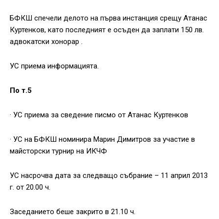
БФКШ спечели делото на първа инстанция срещу Атанас
Куртенков, като последният е осъден да заплати 150 лв.
адвокатски хонорар .
УС приема информацията.
По т.5
· УС приема за сведение писмо от Атанас Куртенков
· УС на БФКШ номинира Марин Димитров за участие в
майсторски турнир на ИКЧФ
УС насрочва дата за следващо събрание – 11 април 2013
г. от 20.00 ч.
Заседанието беше закрито в 21.10 ч.