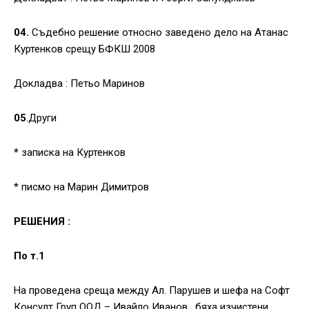
04.
Съдебно решение относно заведено дело на Атанас
Куртенков срещу БФКШ 2008
Докладва : Петьо Маринов
05
.Други
* записка на Куртенков
* писмо на Марин Димитров
РЕШЕНИЯ :
По т.1
На проведена среща между Ал. Парушев и шефа на Софт
Консулт Груп ООД – Ивайло Иванов , бяха изчистени