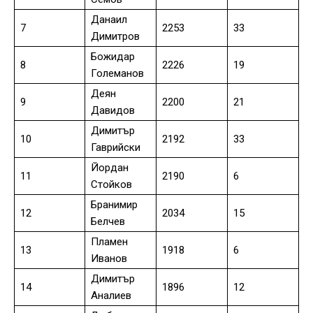
Данаил
7
2253
33
Димитров
Божидар
8
2226
19
Големанов
Деян
9
2200
21
Давидов
Димитър
10
2192
33
Гаврийски
Йордан
11
2190
6
Стойков
Бранимир
12
2034
15
Белчев
Пламен
13
1918
6
Иванов
Димитър
14
1896
12
Аналиев