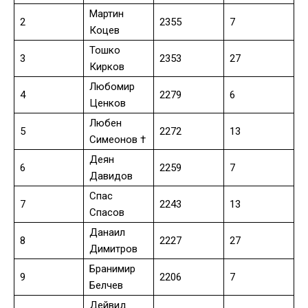
Мартин
2
2355
7
Коцев
Тошко
3
2353
27
Кирков
Любомир
4
2279
6
Ценков
Любен
5
2272
13
Симеонов †
Деян
6
2259
7
Давидов
Спас
7
2243
13
Спасов
Данаил
8
2227
27
Димитров
Бранимир
9
2206
7
Белчев
Дейвид