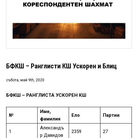
БФКШ – Ранглисти КШ Ускорен и Блиц
събота, май 9th, 2020
БФКШ – РАНГЛИСТА УСКОРЕН КШ
Име,
№
Ело
Партии
фамилия
Александъ
1
2359
27
р Давидов