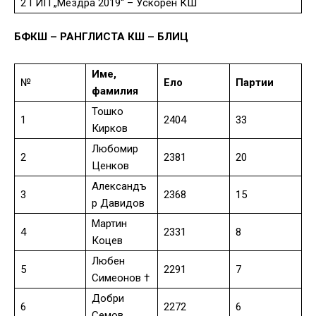
2 ГИП „Мездра 2019“ – Ускорен КШ
БФКШ – РАНГЛИСТА КШ – БЛИЦ
Име,
№
Ело
Партии
фамилия
Тошко
1
2404
33
Кирков
Любомир
2
2381
20
Ценков
Александъ
3
2368
15
р Давидов
Мартин
4
2331
8
Коцев
Любен
5
2291
7
Симеонов †
Добри
6
2272
6
Семов