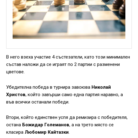
В него взеха участие 4 състезатели, като този минимален
състав наложи да се играят по 2 партии с разменени
цветове.
Убедителна победа в турнира завоюва
Николай
Христов
, който завърши само една партия наравно, а
във всички останали победи.
Втори, който единствен успя да ремизира с победителя,
остана
Божидар Големанов
, а на трето място се
класира
Любомир Кайтазки
.