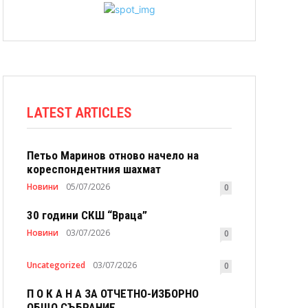
LATEST ARTICLES
Петьо Маринов отново начело на
кореспондентния шахмат
Новини
05/07/2026
0
30 години СКШ “Враца”
Новини
03/07/2026
0
Uncategorized
03/07/2026
0
П О К А Н А ЗА ОТЧЕТНО-ИЗБОРНО
ОБЩО СЪБРАНИЕ