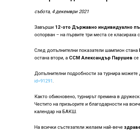
събота, 4 декември 2021
Завърши
12-ото Държавно индивидуално пъ
оспорван – на първите три места се класираха 
След допълнителни показатели шампион стана
остана втори, а
ССМ Александър Парушев
се 
Допълнителни подробности за турнира можете 
id=91291
.
Както обикновено, турнирът премина в дружеск
Честито на призьорите и благодарности на вси
календар на БАКШ.
На всички състезатели желаем най-вече
здрав