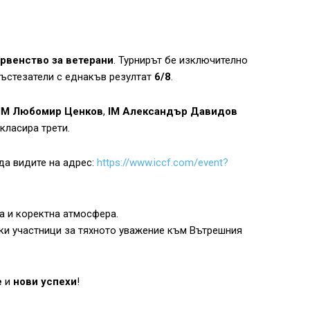
рвенство за ветерани
. Турнирът бе изключително
състезатели с еднакъв резултат
6/8
.
IM Любомир Ценков
,
IM Александър Давидов
класира трети.
да видите на адрес:
https://www.iccf.com/event?
а и коректна атмосфера.
чки участници за тяхното уважение към Вътрешния
е
и
нови успехи
!